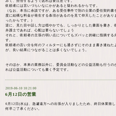
みて、拒否するようであれば要注意です。
依頼者には言いづらいなにかがあると疑われるからです。
（なお、本当に余談ですが、ある受任事件で別の士業の委任契約書
度に結構な料金が発生する条項があるのを見て仰天したことがあり
ったからです。）
逆に、見た目や話し方は穏やかでも、しっかりとした書面を書き、
弁護士であれば、心配は要らないでしょう
それと、依頼者の主張の弱い点についてもズバッと的確に指摘する
す。
依頼者の言い分を何のフィルターにも通さずにそのまま書き連ねた
が、良い結果につながることは多くないでしょう。
そのほか、本来の業務以外に、委員会活動などの公益活動も行うの
れば公益活動についても書く予定です。
2019-06-10 10:21:00
6月12日の営業
6月12日(水)は、急遽遠方への出張が入りましたため、終日休業致
何卒ご了承ください。