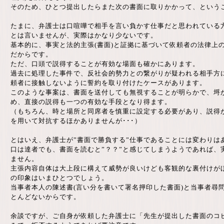
そのため、ひとつ提出したらまた次の書面に取りかかって、という
たまに、弁護士は口喧嘩で相手を言い負かす仕事だと思われている
とは言いませんが、実際はかなり少ないです。
基本的に、事実と法的主張(書面)と証拠に基づいて依頼者の法律上
だからです。
ただ、口頭で説得することが有効な場面も確かにあります。
過去に処理した事件で、反社会的勢力との繋がりが疑われる相手方
頼者に接触しないように誓約を取り付けたケースがあります。
このような事案は、書面を送付しても無視することが明らかで、埒
め、直接の説得も一つの有効な手段となり得ます。
（もちろん、時と場所と同席者を慎重に設定する必要があり、説得
を用いて対抗するほかありませんが･･･）
とはいえ、弁護士が”書面で勝負する”仕事であることには変わりは
口は達者でも、書面を読むと”？？”と感じてしまうようであれば、
ません。
主張内容自体は大上段に構えて威勢が良いけども客観的な裏付けが
の印象はいまひとつでしょう。
当事者本人の陳述書(言い分を書いて署名押印した書面)と当事者尋
とんどないからです。
余談ですが、ご自身が依頼した弁護士に「先生が提出した書面のコ