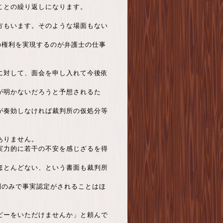
ことの繰り返しになります。
方もいます。そのような場面もない
の権利を実現するのが弁護士の仕事
に対して、面会を申し入れて今後依
が明かないだろうと予想されるた
が奏効しなければ裁判所の仮処分等
ありません。
実力的に若干の不安を感じざるを得
ほとんどない、という書面も裁判所
問のみで事実認定がされることはほ
ピーをいただけませんか」と頼んで