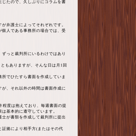
生じたので、久しぶりにコラムを書
すが弁護士によってそれぞれです。
が個人である事務所の場合では、受
、ずっと裁判所にいるわけではあり
こともありますが、そんな日は月1回
務所でひたすら書面を作成していま
すが、それ以外の時間は書面作成に
件程度は抱えており、毎週書面の提
限は基本的に遵守しています。
護士が書類を作成して裁判所に提出
と証拠により相手方(またはその代