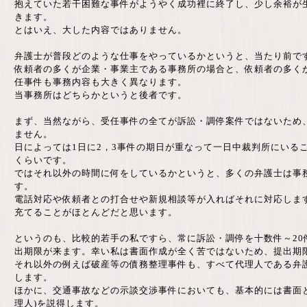
抱えていた若干困難な事件がようやく成功裡に終了し、少し余裕が
きます。
とはいえ、大した内容ではありません。
弁護士が普段どのような仕事をやっているかというと、当たり前で
依頼者の多くが企業・事業主である事務所の場合と、依頼者の多く
任事件も事務内容も大きく異なります。
当事務所はどちらかというと後者です。
まず、当然ながら、受任事件の全てが訴訟・調停案件ではないため
ません。
日によっては1日に2，3事件の期日が重なって一日中裁判所にいる
くらいです。
ではそれ以外の時間に何をしているかというと、多くの弁護士は事
す。
電話対応や依頼者との打合せや新規相談等が入ればそれに対応しま
充てることがほとんどだと思います。
というのも、比較的若手の私ですら、常に訴訟・調停を十数件～20
出期限が来ます。幸い私は書面作成が全く苦ではないため、提出期
それ以外の例えば破産等の債務整理事件も、すべて代理人である弁
します。
ほかに、交通事故などの示談交渉事件においても、基本的には書面
理人)を説得します。