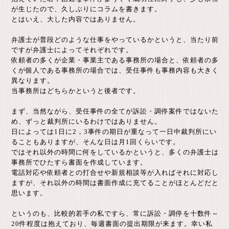
が生じたので、久しぶりにコラムを書きます。
とはいえ、大した内容ではありません。
弁護士が普段どのような仕事をやっているかというと、当たり前
ですが弁護士によってそれぞれです。
依頼者の多くが企業・事業主である事務所の場合と、依頼者の多
くが個人である事務所の場合では、受任事件も事務内容も大きく
異なります。
当事務所はどちらかというと後者です。
まず、当然ながら、受任事件の全てが訴訟・調停案件ではないた
め、ずっと裁判所にいるわけではありません。
日によっては1日に2，3事件の期日が重なって一日中裁判所にい
ることもありますが、そんな日は月1回くらいです。
ではそれ以外の時間に何をしているかというと、多くの弁護士は
事務所でひたすら書面を作成しています。
電話対応や依頼者との打合せや新規相談等が入ればそれに対応し
ますが、それ以外の時間は書面作成に充てることがほとんどだと
思います。
というのも、比較的若手の私ですら、常に訴訟・調停を十数件～
20件程度は抱えており、毎週書面の提出期限が来ます。幸い私