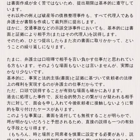
は書面作成が全く苦ではないため、提出期限は基本的に遵守して
います。
それ以外の例えば破産等の債務整理事件も、すべて代理人である
弁護士が書類を作成して裁判所に提出します。
ほかに、交通事故などの示談交渉事件においても、基本的には書
面と証拠により相手方(またはその代理人)を説得します。
そのため、ひとつ提出したらまた次の書面に取りかかって、とい
うことの繰り返しになります。
たまに、弁護士は口喧嘩で相手を言い負かす仕事だと思われてい
る方もいます。そのような場面もないとは言いませんが、実際は
かなり少ないです。
基本的に、事実と法的主張(書面)と証拠に基づいて依頼者の法律
上の権利を実現するのが弁護士の仕事だからです。
ただ、口頭で説得することが有効な場面も確かにあります。
過去に処理した事件で、反社会的勢力との繋がりが疑われる相手
方に対して、面会を申し入れて今後依頼者に接触しないように誓
約を取り付けたケースがあります。
このような事案は、書面を送付しても無視することが明らかで、
埒が明かないだろうと予想されるため、直接の説得も一つの有効
な手段となり得ます。
（もちろん、時と場所と同席者を慎重に設定する必要があり、説