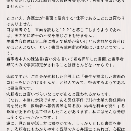
得が奏効しなければ裁判所の仮処分等を用いて対抗するほかあり
ませんが･･･）
とはいえ、弁護士が”書面で勝負する”仕事であることには変わり
はありません。
口は達者でも、書面を読むと”？？”と感じてしまうようであれ
ば、実力的に若干の不安を感じざるを得ません。
主張内容自体は大上段に構えて威勢が良いけども客観的な裏付け
がほとんどない、という書面も裁判所の印象はいまひとつでしょ
う。
当事者本人の陳述書(言い分を書いて署名押印した書面)と当事者
尋問のみで事実認定がされることはほとんどないからです。
余談ですが、ご自身が依頼した弁護士に「先生が提出した書面の
コピーをいただけませんか」と頼んでみて、拒否するようであれ
ば要注意です。
依頼者には言いづらいなにかがあると疑われるからです。
（なお、本当に余談ですが、ある受任事件で別の士業の委任契約
書を見た際、依頼者へ報告書等を送る度に結構な料金が発生する
条項があるのを見て仰天したことがあります。私にはそんな発想
は全くなかったからです。）
逆に、見た目や話し方は穏やかでも、しっかりとした書面を書
き、依頼者にもわかりやすく説明できる弁護士であれば、心配は