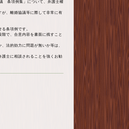
協議 条項例集」について、弁護士權
すが、離婚協議等に際して非常に有
ける条項例です。
段階で、合意内容を書面に残すこと
か、法的効力に問題が無いか等は、
弁護士に相談されることを強くお勧